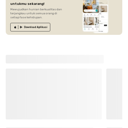
untukmu sekarang!
Mewujudkan hunian berkualitas dan
terjangkau untuk semua orang di
setiap fase kehidupan.
Download
Aplikasi