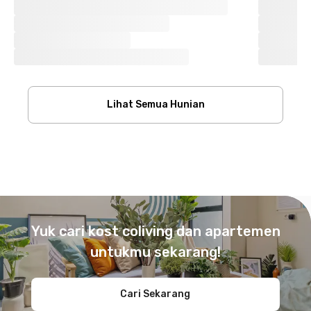
Lihat Semua Hunian
Footer
Yuk cari kost coliving dan apartemen
untukmu sekarang!
Cari Sekarang