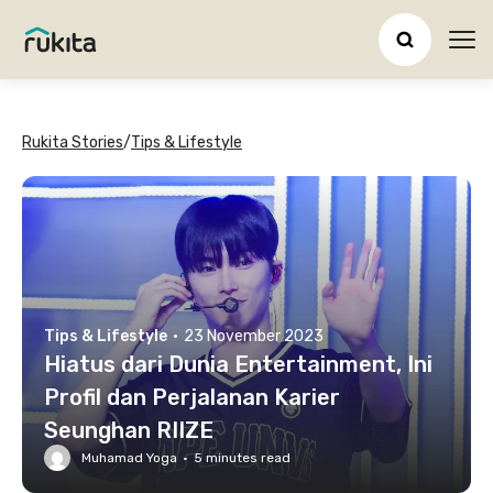
Ope
Rukita Stories
/
Tips & Lifestyle
Tips & Lifestyle
·
23 November 2023
Hiatus dari Dunia Entertainment, Ini
Profil dan Perjalanan Karier
Seunghan RIIZE
Muhamad Yoga
·
5
minutes read