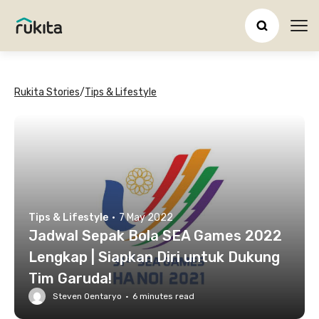
Ope
Rukita Stories
/
Tips & Lifestyle
Tips & Lifestyle
·
7 May 2022
Jadwal Sepak Bola SEA Games 2022
Lengkap | Siapkan Diri untuk Dukung
Tim Garuda!
Steven Oentaryo
·
6
minutes read