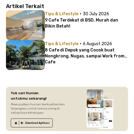
Artikel Terkait
·
Tips & Lifestyle
30 July 2026
9 Cafe Terdekat di BSD, Murah dan
Bikin Betah!
·
Tips & Lifestyle
6 August 2026
8 Cafe di Depok yang Cocok buat
Nongkrong, Nugas, sampai Work from
Cafe
Yuk cari Hunian
untukmu sekarang!
Mewujudkan hunian berkualitas dan
terjangkau untuk semua orang di
setiap fase kehidupan.
Download
Aplikasi