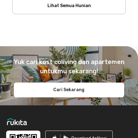
Lihat Semua Hunian
Footer
Yuk cari kost coliving dan apartemen
untukmu sekarang!
Cari Sekarang