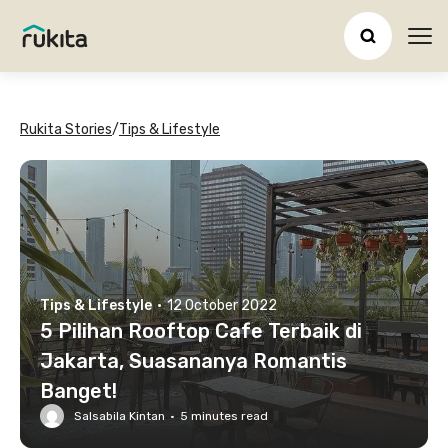
Ope
Rukita Stories
/
Tips & Lifestyle
Tips & Lifestyle
·
12 October 2022
5 Pilihan Rooftop Cafe Terbaik di
Jakarta, Suasananya Romantis
Banget!
Salsabila Kintan
·
5
minutes read