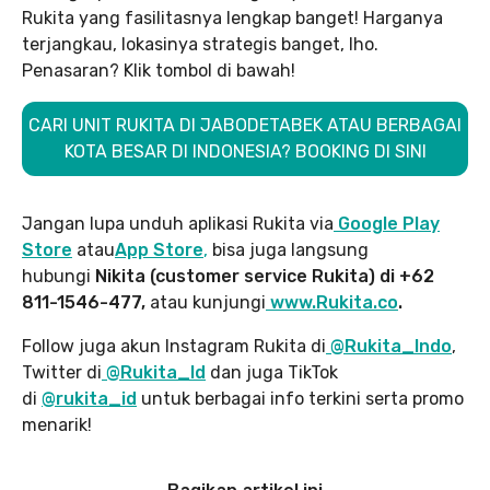
Rukita yang fasilitasnya lengkap banget! Harganya
terjangkau, lokasinya strategis banget, lho.
Penasaran? Klik tombol di bawah!
CARI UNIT RUKITA DI JABODETABEK ATAU BERBAGAI
KOTA BESAR DI INDONESIA? BOOKING DI SINI
Jangan lupa unduh aplikasi Rukita via
Google Play
Store
atau
App Store
,
bisa juga langsung
hubungi
Nikita (customer service Rukita) di +62
811-1546-477,
atau kunjungi
www.Rukita.co
.
Follow juga akun Instagram Rukita di
@Rukita_Indo
,
Twitter di
@Rukita_Id
dan juga TikTok
di
@rukita_id
untuk berbagai info terkini serta promo
menarik!