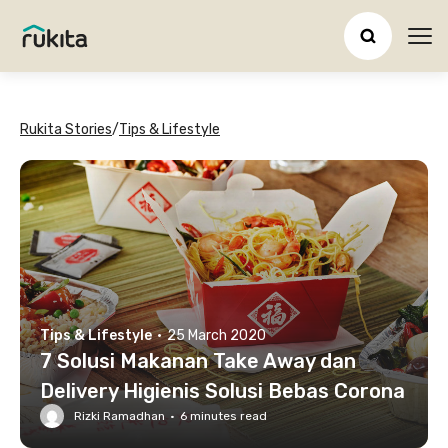
Ope
Rukita Stories
/
Tips & Lifestyle
Tips & Lifestyle
·
25 March 2020
7 Solusi Makanan Take Away dan
Delivery Higienis Solusi Bebas Corona
Rizki Ramadhan
·
6
minutes read