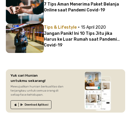
7 Tips Aman Menerima Paket Belanja
Online saat Pandemi Covid-19
·
Tips & Lifestyle
15 April 2020
Jangan Panik! Ini 10 Tips Jitu jika
Harus ke Luar Rumah saat Pandemi
Covid-19
Yuk cari Hunian
untukmu sekarang!
Mewujudkan hunian berkualitas dan
terjangkau untuk semua orang di
setiap fase kehidupan.
Download
Aplikasi