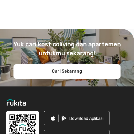
Footer
Yuk cari kost coliving dan apartemen
untukmu sekarang!
Cari Sekarang
Download Aplikasi