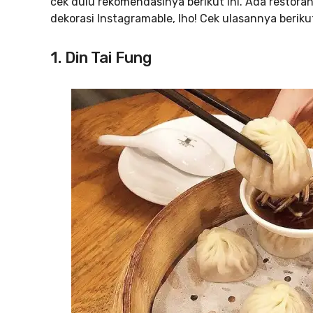
cek dulu rekomendasinya berikut ini. Ada resto
dekorasi Instagramable, lho! Cek ulasannya berikut
1. Din Tai Fung