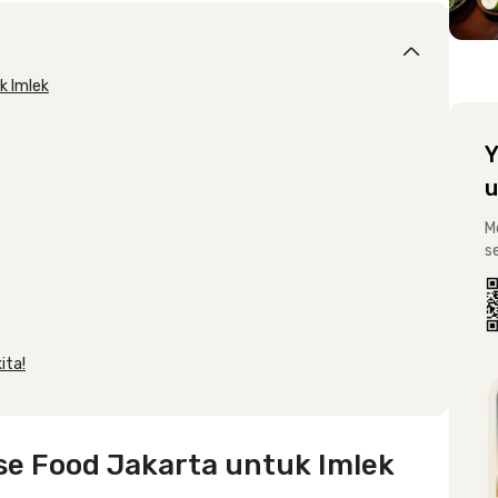
k Imlek
Y
u
M
s
ita!
e Food Jakarta untuk Imlek