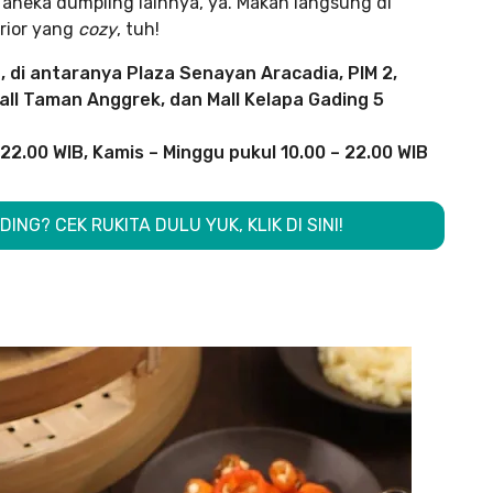
aneka dumpling lainnya, ya. Makan langsung di
erior yang
cozy
, tuh!
, di antaranya Plaza Senayan Aracadia, PIM 2,
Mall Taman Anggrek, dan Mall Kelapa Gading 5
22.00 WIB, Kamis – Minggu pukul 10.00 – 22.00 WIB
ING? CEK RUKITA DULU YUK, KLIK DI SINI!