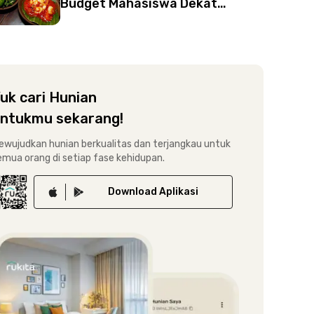
Budget Mahasiswa Dekat
Kampus Undip Tembalang
uk cari Hunian
ntukmu sekarang!
ewujudkan hunian berkualitas dan terjangkau untuk
emua orang di setiap fase kehidupan.
Download
Aplikasi