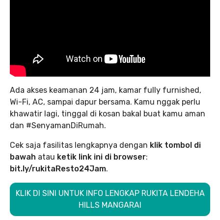
Ada akses keamanan 24 jam, kamar fully furnished,
Wi-Fi, AC, sampai dapur bersama. Kamu nggak perlu
khawatir lagi, tinggal di kosan bakal buat kamu aman
dan #SenyamanDiRumah.
Cek saja fasilitas lengkapnya dengan
klik tombol di
bawah
atau
ketik link ini di browser
:
bit.ly/rukitaResto24Jam
.
KLIK DI SINI UNTUK INFO LENGKAP RUKITA LENDEHA
HILLS MANGARAI