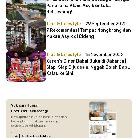
Panorama Alam, Asyik untuk
Refreshing!
·
Tips & Lifestyle
29 September 2020
7 Rekomendasi Tempat Nongkrong dan
Makan Asyik di Cideng
·
Tips & Lifestyle
15 November 2022
Karen’s Diner Bakal Buka di Jakarta |
Siap-Siap Dijudesin, Nggak Boleh Baper
Kalau ke Sini!
Yuk cari Hunian
untukmu sekarang!
Mewujudkan hunian berkualitas dan
terjangkau untuk semua orang di
setiap fase kehidupan.
Download
Aplikasi