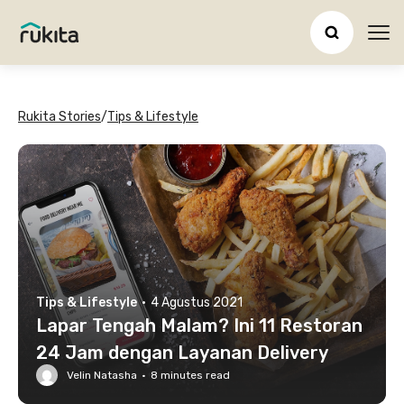
Ope
Rukita Stories
/
Tips & Lifestyle
Tips & Lifestyle
·
4 Agustus 2021
Lapar Tengah Malam? Ini 11 Restoran
24 Jam dengan Layanan Delivery
Velin Natasha
·
8
minutes read