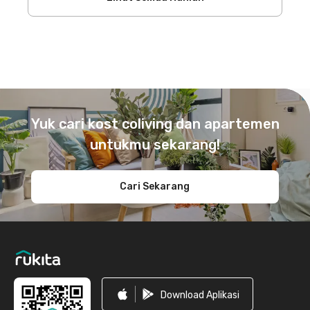
Footer
Yuk cari kost coliving dan apartemen
untukmu sekarang!
Cari Sekarang
Download Aplikasi