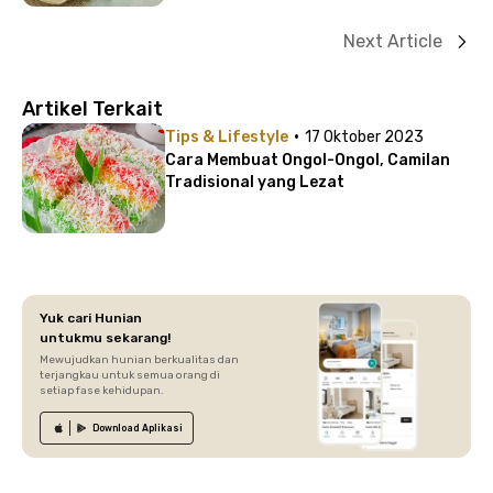
Next Article
Artikel Terkait
·
Tips & Lifestyle
17 Oktober 2023
Cara Membuat Ongol-Ongol, Camilan
Tradisional yang Lezat
Yuk cari Hunian
untukmu sekarang!
Mewujudkan hunian berkualitas dan
terjangkau untuk semua orang di
setiap fase kehidupan.
Download
Aplikasi