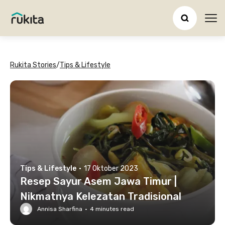
Ope
Rukita Stories
/
Tips & Lifestyle
Tips & Lifestyle
·
17 Oktober 2023
Resep Sayur Asem Jawa Timur |
Nikmatnya Kelezatan Tradisional
Annisa Sharfina
·
4
minutes read