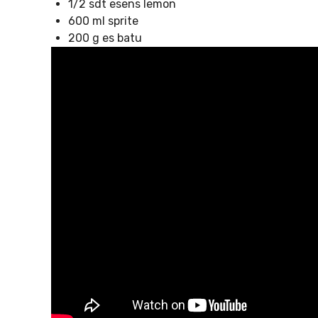
1/2 sdt esens lemon
600 ml sprite
200 g es batu