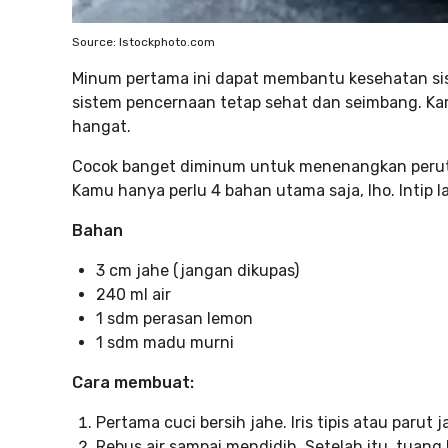
Source: Istockphoto.com
Minum pertama ini dapat membantu kesehatan s
sistem pencernaan tetap sehat dan seimbang. K
hangat.
Cocok banget diminum untuk menenangkan perut
Kamu hanya perlu 4 bahan utama saja, lho. Intip 
Bahan
3 cm jahe (jangan dikupas)
240 ml air
1 sdm perasan lemon
1 sdm madu murni
Cara membuat:
Pertama cuci bersih jahe. Iris tipis atau parut
Rebus air sampai mendidih. Setelah itu, tuang 