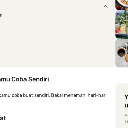
ri
mu Coba Sendiri
kamu coba buat sendiri. Bakal menemani hari-hari
Y
u
M
at
s