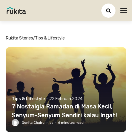
Ope
Rukita Stories
/
Tips & Lifestyle
Tips & Lifestyle
·
22 Februari 2024
7 Nostalgia Ramadan di Masa Kecil,
Senyum-Senyum Sendiri kalau Ingat!
Qonita Chairunnisa
·
6
minutes read