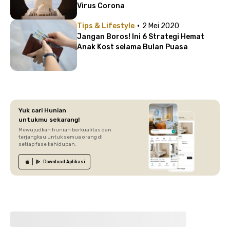
Virus Corona
·
Tips & Lifestyle
2 Mei 2020
Jangan Boros! Ini 6 Strategi Hemat
Anak Kost selama Bulan Puasa
Yuk cari Hunian
untukmu sekarang!
Mewujudkan hunian berkualitas dan
terjangkau untuk semua orang di
setiap fase kehidupan.
Download
Aplikasi