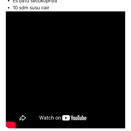
Es batu secukupnya
10 sdm susu cair