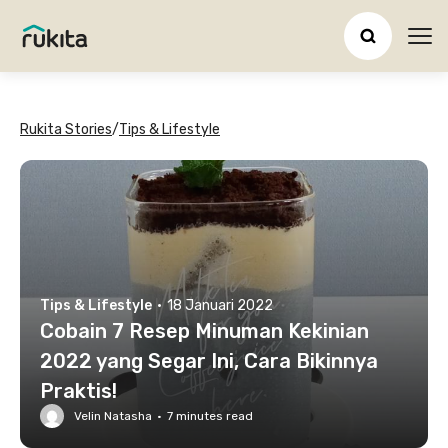
Ope
Rukita Stories
/
Tips & Lifestyle
Tips & Lifestyle
·
18 Januari 2022
Cobain 7 Resep Minuman Kekinian
2022 yang Segar Ini, Cara Bikinnya
Praktis!
Velin Natasha
·
7
minutes read