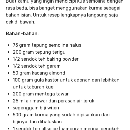
Buat kamu yang ingin mencicipi kue semolina dengan
rasa beda, bisa banget menggunakan kurma sebagai
bahan isian. Untuk resep lengkapnya langsung saja
cek di bawah.
Bahan-bahan:
75 gram tepung semolina halus
200 gram tepung terigu
1/2 sendok teh baking powder
1/2 sendok teh garam
50 gram kacang almond
100 gram gula kastor untuk adonan dan lebihkan
untuk taburan kue
200 gram mentega tawar
25 ml air mawar dan perasan air jeruk
segenggam biji wijen
500 gram kurma yang sudah dipisahkan dari
bijinya dan dihaluskan
1 sendok teh allspice (campuran merica, cengkeh,