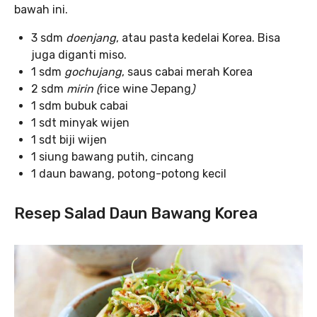
bawah ini.
3 sdm
doenjang
, atau pasta kedelai Korea. Bisa
juga diganti miso.
1 sdm
gochujang
, saus cabai merah Korea
2 sdm
mirin (
rice wine Jepang
)
1 sdm bubuk cabai
1 sdt minyak wijen
1 sdt biji wijen
1 siung bawang putih, cincang
1 daun bawang, potong-potong kecil
Resep Salad Daun Bawang Korea