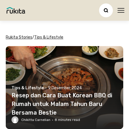
Ope
Rukita Stories
/
Tips & Lifestyle
Tips & Lifestyle
·
9 Desember 2024
Resep dan Cara Buat Korean BBQ di
Rumah untuk Malam Tahun Baru
Bersama Bestie
Chikitta Carnelian
·
8
minutes read