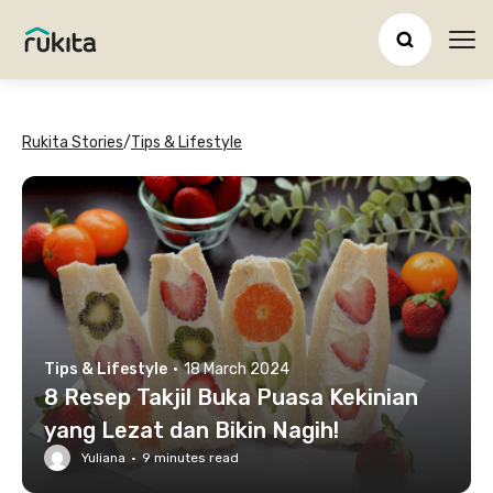
Ope
Rukita Stories
/
Tips & Lifestyle
Tips & Lifestyle
·
18 March 2024
8 Resep Takjil Buka Puasa Kekinian
yang Lezat dan Bikin Nagih!
Yuliana
·
9
minutes read