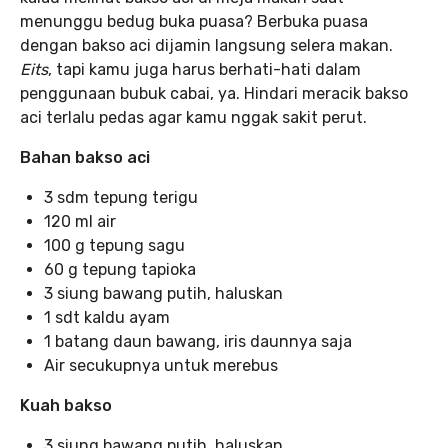
menunggu bedug buka puasa? Berbuka puasa
dengan bakso aci dijamin langsung selera makan.
Eits
, tapi kamu juga harus berhati-hati dalam
penggunaan bubuk cabai, ya. Hindari meracik bakso
aci terlalu pedas agar kamu nggak sakit perut.
Bahan bakso aci
3 sdm tepung terigu
120 ml air
100 g tepung sagu
60 g tepung tapioka
3 siung bawang putih, haluskan
1 sdt kaldu ayam
1 batang daun bawang, iris daunnya saja
Air secukupnya untuk merebus
Kuah bakso
3 siung bawang putih, haluskan