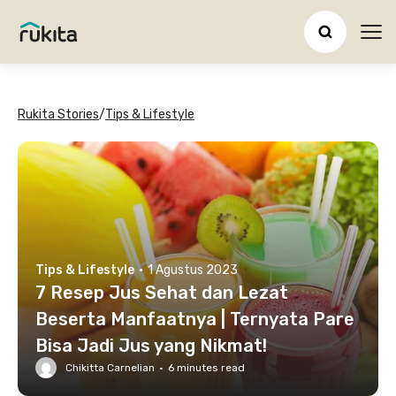
Ope
Rukita Stories
/
Tips & Lifestyle
Tips & Lifestyle
·
1 Agustus 2023
7 Resep Jus Sehat dan Lezat
Beserta Manfaatnya | Ternyata Pare
Bisa Jadi Jus yang Nikmat!
Chikitta Carnelian
·
6
minutes read