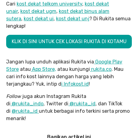
Cari
kost dekat telkom university
,
kost dekat
unair
,
kost dekat ugm
,
kost dekat binus alam
sutera
,
kost dekat ui
,
kost dekat unj
? Di Rukita semua
lengkap!
KLIK DI SINI UNTUK CEK LOKASI RUKITA DI KOTAMU
Jangan lupa unduh aplikasi Rukita via
Google Play
Store
atau
App Store,
atau kunjungi
rukita.co
. Mau
cari info kost lainnya dengan harga yang lebih
terjangkau? Yuk, intip d
i Infokost.id
!
Follow
juga akun Instagram Rukita
di
@rukita_indo
, Twitter di
@rukita_id
, dan TikTok
di
@rukita_id
untuk berbagai info terkini serta promo
menarik!
Bagikan artikel ini