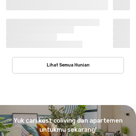
Lihat Semua Hunian
Footer
Yuk cari kost coliving dan apartemen
untukmu sekarang!