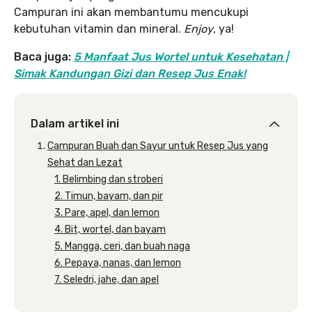
Campuran ini akan membantumu mencukupi
kebutuhan vitamin dan mineral.
Enjoy
, ya!
Baca juga:
5 Manfaat Jus Wortel untuk Kesehatan |
Simak Kandungan Gizi dan Resep Jus Enak!
Dalam artikel ini
Campuran Buah dan Sayur untuk Resep Jus yang
Sehat dan Lezat
1. Belimbing dan stroberi
2. Timun, bayam, dan pir
3. Pare, apel, dan lemon
4. Bit, wortel, dan bayam
5. Mangga, ceri, dan buah naga
6. Pepaya, nanas, dan lemon
7. Seledri, jahe, dan apel