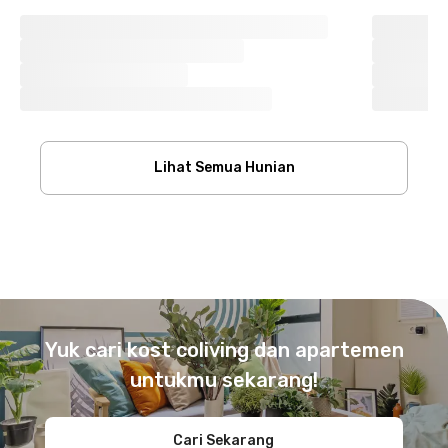
Lihat Semua Hunian
Footer
Yuk cari kost coliving dan apartemen
untukmu sekarang!
Cari Sekarang