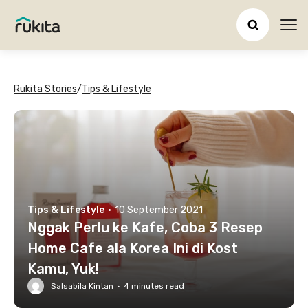
Ope
Rukita Stories
/
Tips & Lifestyle
Tips & Lifestyle
·
10 September 2021
Nggak Perlu ke Kafe, Coba 3 Resep
Home Cafe ala Korea Ini di Kost
Kamu, Yuk!
Salsabila Kintan
·
4
minutes read