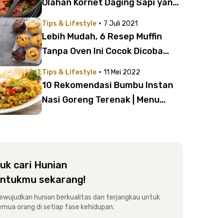
Olahan Kornet Daging Sapi yang
Pas untuk Anak Kost
·
Tips & Lifestyle
7 Juli 2021
Lebih Mudah, 6 Resep Muffin
Tanpa Oven Ini Cocok Dicoba
Anak Kost
·
Tips & Lifestyle
11 Mei 2022
10 Rekomendasi Bumbu Instan
Nasi Goreng Terenak | Menu
Praktis Anak Kost Selezat
Restoran!
uk cari Hunian
ntukmu sekarang!
ewujudkan hunian berkualitas dan terjangkau untuk
emua orang di setiap fase kehidupan.