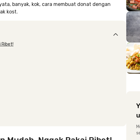
rnyata, banyak, kok, cara membuat donat dengan
ak kost.
 Ribet!
Y
u
M
s