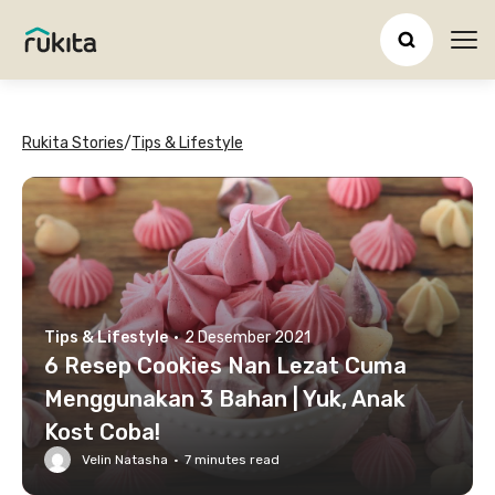
Ope
Rukita Stories
/
Tips & Lifestyle
Tips & Lifestyle
·
2 Desember 2021
6 Resep Cookies Nan Lezat Cuma
Menggunakan 3 Bahan | Yuk, Anak
Kost Coba!
Velin Natasha
·
7
minutes read