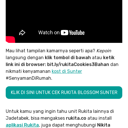
Mau lihat tampilan kamarnya seperti apa?
Kepoin
langsung dengan
klik tombol di bawah
atau
ketik
link ini di browser: bit.ly/rukitaCookies3Bahan
dan
nikmati kenyamanan
kost di Sunter
#SenyamanDiRumah.
KLIK DI SINI UNTUK CEK RUKITA BLOSSOM SUNTER
Untuk kamu yang ingin tahu unit Rukita lainnya di
Jadetabek, bisa mengakses
rukita.co
atau install
aplikasi Rukita
, juga dapat menghubungi
Nikita