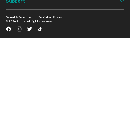
Support
Syarat & Ketentuan
Kebijakan Privasi
©
2026 Rukita. All rights reserved.
Facebook
Instagram
Twitter
TikTok