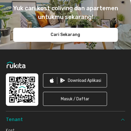
Yuk cari kost coliving dan apartemen
untukmu sekarang!
Cari Sekarang
Download Aplikasi
Masuk / Daftar
Tenant
Kost