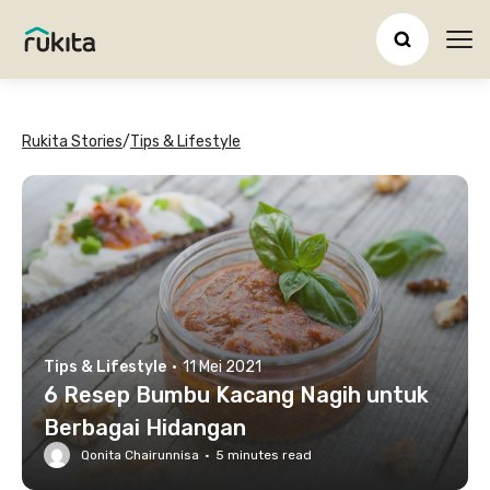
Ope
Rukita Stories
/
Tips & Lifestyle
Tips & Lifestyle
·
11 Mei 2021
6 Resep Bumbu Kacang Nagih untuk
Berbagai Hidangan
Qonita Chairunnisa
·
5
minutes read