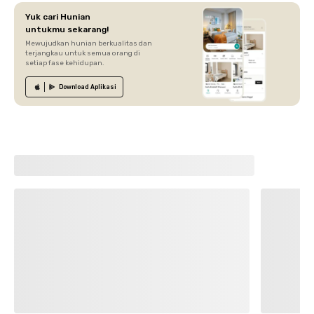
Yuk cari Hunian
untukmu sekarang!
Mewujudkan hunian berkualitas dan
terjangkau untuk semua orang di
setiap fase kehidupan.
Download
Aplikasi