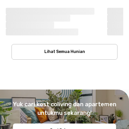
Lihat Semua Hunian
Footer
Yuk cari kost coliving dan apartemen
untukmu sekarang!