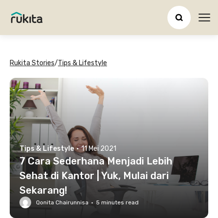
Ope
Rukita Stories
/
Tips & Lifestyle
Tips & Lifestyle
·
11 Mei 2021
7 Cara Sederhana Menjadi Lebih
Sehat di Kantor | Yuk, Mulai dari
Sekarang!
Qonita Chairunnisa
·
5
minutes read