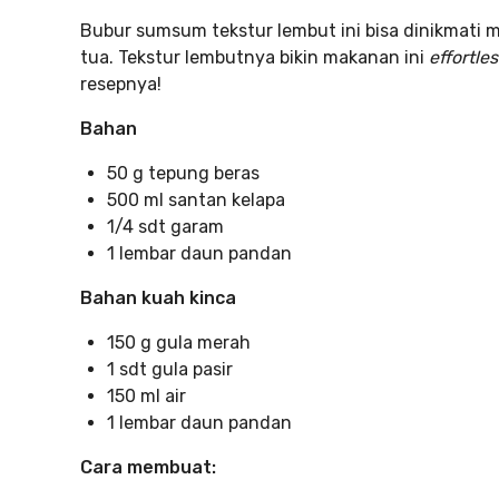
Bubur sumsum tekstur lembut ini bisa dinikmati 
tua. Tekstur lembutnya bikin makanan ini
effortles
resepnya!
Bahan
50 g tepung beras
500 ml santan kelapa
1/4 sdt garam
1 lembar daun pandan
Bahan kuah kinca
150 g gula merah
1 sdt gula pasir
150 ml air
1 lembar daun pandan
Cara membuat: