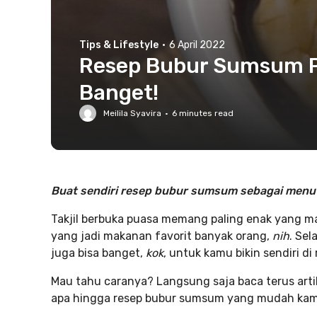
Tips & Lifestyle
·
6 April 2022
Resep Bubur Sumsum P
Banget!
Meilila Syavira
·
6
minutes read
Buat sendiri resep bubur sumsum sebagai menu 
Takjil berbuka puasa memang paling enak yang m
yang jadi makanan favorit banyak orang,
nih
. Sel
juga bisa banget,
kok
, untuk kamu bikin sendiri di
Mau tahu caranya? Langsung saja baca terus arti
apa hingga resep bubur sumsum yang mudah kamu 