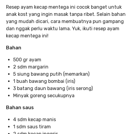
Resep ayam kecap mentega ini cocok banget untuk
anak kost yang ingin masak tanpa ribet. Selain bahan
yang mudah dicari, cara membuatnya pun gampang
dan nggak perlu waktu lama. Yuk, ikuti resep ayam
kecap mentega ini!
Bahan
500 gr ayam
2 sdm margarin
5 siung bawang putih (memarkan)
1 buah bawang bombai (iris)
3 batang daun bawang (iris serong)
Minyak goreng secukupnya
Bahan saus
4 sdm kecap manis
1 sdm saus tiram
2 sdm kecap inggris