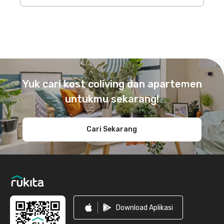
Footer
Yuk cari kost coliving dan apartemen
untukmu sekarang!
Cari Sekarang
Download Aplikasi