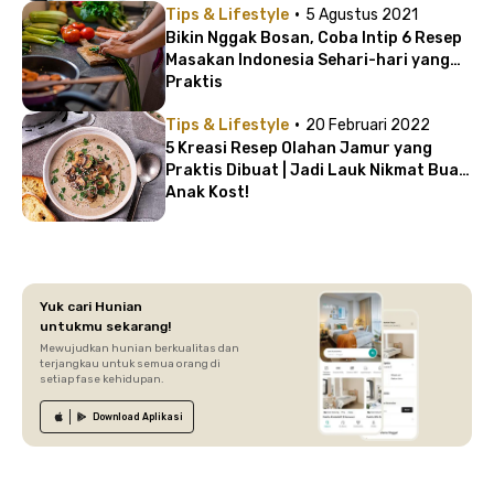
·
Tips & Lifestyle
5 Agustus 2021
Bikin Nggak Bosan, Coba Intip 6 Resep
Masakan Indonesia Sehari-hari yang
Praktis
·
Tips & Lifestyle
20 Februari 2022
5 Kreasi Resep Olahan Jamur yang
Praktis Dibuat | Jadi Lauk Nikmat Buat
Anak Kost!
Yuk cari Hunian
untukmu sekarang!
Mewujudkan hunian berkualitas dan
terjangkau untuk semua orang di
setiap fase kehidupan.
Download
Aplikasi