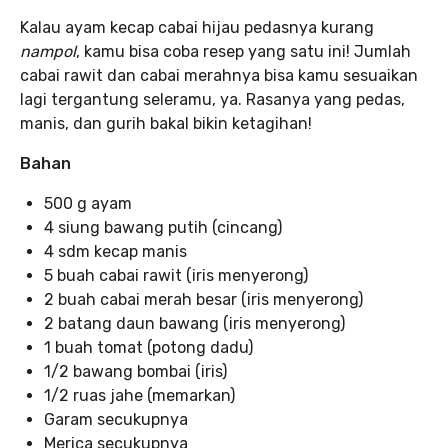
Kalau ayam kecap cabai hijau pedasnya kurang
nampol
, kamu bisa coba resep yang satu ini! Jumlah
cabai rawit dan cabai merahnya bisa kamu sesuaikan
lagi tergantung seleramu, ya. Rasanya yang pedas,
manis, dan gurih bakal bikin ketagihan!
Bahan
500 g ayam
4 siung bawang putih (cincang)
4 sdm kecap manis
5 buah cabai rawit (iris menyerong)
2 buah cabai merah besar (iris menyerong)
2 batang daun bawang (iris menyerong)
1 buah tomat (potong dadu)
1/2 bawang bombai (iris)
1/2 ruas jahe (memarkan)
Garam secukupnya
Merica secukupnya