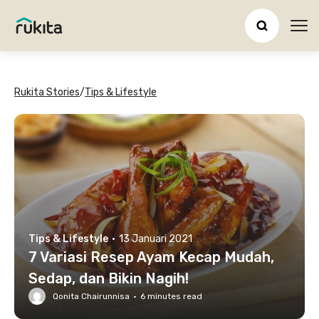
Ope
Rukita Stories
/
Tips & Lifestyle
Tips & Lifestyle
·
13 Januari 2021
7 Variasi Resep Ayam Kecap Mudah,
Sedap, dan Bikin Nagih!
Qonita Chairunnisa
·
6
minutes read