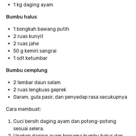
1 kg daging ayam
Bumbu halus
1 bongkah bawang putih
2 ruas kunyit
2 ruas jahe
50 g kemiri sangrai
1 sdt ketumbar
Bumbu cemplung
2 lembar daun salam
2 ruas lengkuas geprek
Garam, gula pasir, dan penyedap rasa secukupnya
Cara membuat:
Cuci bersih daging ayam dan potong-potong
sesuai selera.
Ungkep daging ayam bersama bumbu halus dan