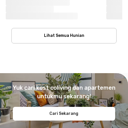
Lihat Semua Hunian
Footer
Yuk cari kost coliving dan apartemen
untukmu sekarang!
Cari Sekarang