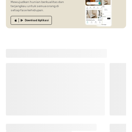
Mewujudkan hunian berkualitas dan
terjangkau untuk semua orang di
setiap fase kehidupan.
Download
Aplikasi