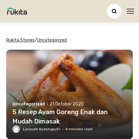
Ope
Rukita Stories
/
Uncategorized
Uncategorized
·
21 October 2020
5 Resep Ayam Goreng Enak dan
Mudah Dimasak
Larasati Ayeshaputri
·
4
minutes read