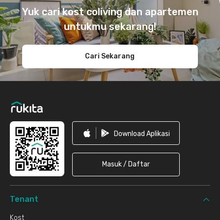
Yuk cari kost coliving dan apartemen
untukmu sekarang!
Cari Sekarang
Download Aplikasi
Masuk / Daftar
Tenant
Kost