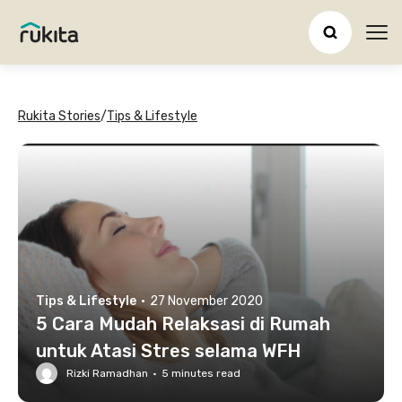
Ope
Rukita Stories
/
Tips & Lifestyle
Tips & Lifestyle
·
27 November 2020
5 Cara Mudah Relaksasi di Rumah
untuk Atasi Stres selama WFH
Rizki Ramadhan
·
5
minutes read