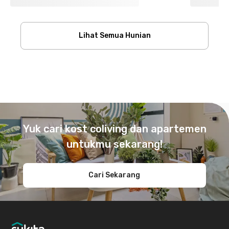
Lihat Semua Hunian
Footer
Yuk cari kost coliving dan apartemen
untukmu sekarang!
Cari Sekarang