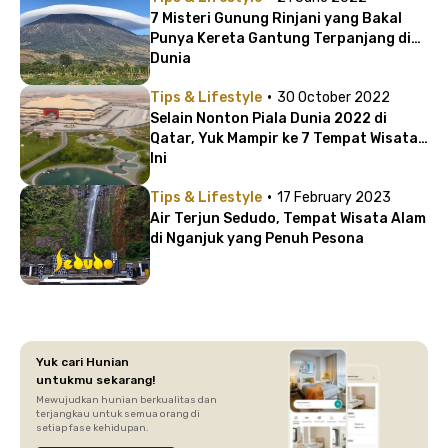
7 Misteri Gunung Rinjani yang Bakal
Punya Kereta Gantung Terpanjang di
Dunia
·
Tips & Lifestyle
30 October 2022
Selain Nonton Piala Dunia 2022 di
Qatar, Yuk Mampir ke 7 Tempat Wisata
Ini
·
Tips & Lifestyle
17 February 2023
Air Terjun Sedudo, Tempat Wisata Alam
di Nganjuk yang Penuh Pesona
Yuk cari Hunian
untukmu sekarang!
Mewujudkan hunian berkualitas dan
terjangkau untuk semua orang di
setiap fase kehidupan.