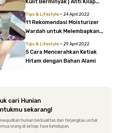
Kulit Berminyak | Anti Kilap
Sepanjang Hari!
·
Tips & Lifestyle
24 April 2022
11 Rekomendasi Moisturizer
Wardah untuk Melembapkan
Wajah | Bye-Bye Kulit Kusam!
·
Tips & Lifestyle
29 April 2022
5 Cara Mencerahkan Ketiak
Hitam dengan Bahan Alami
uk cari Hunian
ntukmu sekarang!
ewujudkan hunian berkualitas dan terjangkau untuk
emua orang di setiap fase kehidupan.