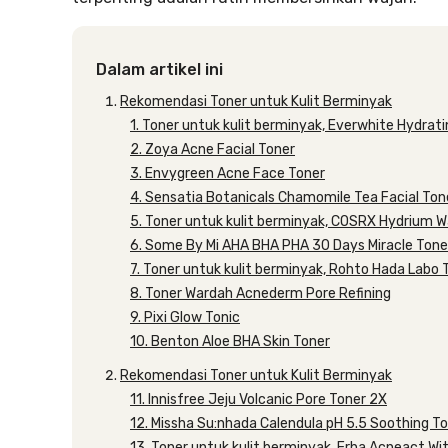
Dalam artikel ini
Rekomendasi Toner untuk Kulit Berminyak
1. Toner untuk kulit berminyak, Everwhite Hydrat
2. Zoya Acne Facial Toner
3. Envygreen Acne Face Toner
4. Sensatia Botanicals Chamomile Tea Facial Ton
5. Toner untuk kulit berminyak, COSRX Hydrium 
6. Some By Mi AHA BHA PHA 30 Days Miracle Tone
7. Toner untuk kulit berminyak, Rohto Hada Labo
8. Toner Wardah Acnederm Pore Refining
9. Pixi Glow Tonic
10. Benton Aloe BHA Skin Toner
Rekomendasi Toner untuk Kulit Berminyak
11. Innisfree Jeju Volcanic Pore Toner 2X
12. Missha Su:nhada Calendula pH 5.5 Soothing T
13. Toner untuk kulit berminyak, Erha Acneact W