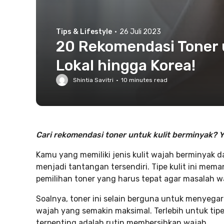
Tips & Lifestyle
·
26 Juli 2023
20 Rekomendasi Toner u
Lokal hingga Korea!
Shintia Savitri
·
10
minutes read
Cari rekomendasi toner untuk kulit berminyak? Yuk
Kamu yang memiliki jenis kulit wajah berminyak 
menjadi tantangan tersendiri. Tipe kulit ini mema
pemilihan toner yang harus tepat agar masalah w
Soalnya, toner ini selain berguna untuk menyega
wajah yang semakin maksimal. Terlebih untuk tipe
terpenting adalah rutin membersihkan wajah.