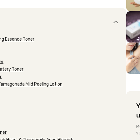
ing Essence Toner
er
Watery Toner
r
 Tamagohada Mild Peeling Lotion
Y
u
M
oner
s
itch Hazel & Chamomile Acne Blemish