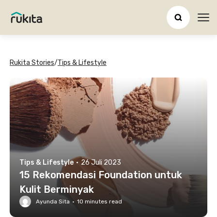
Ope
Rukita Stories
/
Tips & Lifestyle
Tips & Lifestyle
·
26 Juli 2023
15 Rekomendasi Foundation untuk
Kulit Berminyak
Ayunda Sita
·
10
minutes read