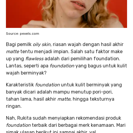
Source: pexels.com
Bagi pemilk
oily skin,
riasan wajah dengan hasil akhir
matte
tentu menjadi impian. Salah satu faktor make
up yang
flawless
adalah dari pemilihan foundation.
Lantas, seperti apa
foundation
yang bagus untuk kulit
wajah berminyak?
Karakteristik
foundation
untuk kulit berminyak yang
banyak dicari adalah mampu menutup pori-pori,
tahan lama, hasil akhir
matte
, hingga teksturnya
ringan.
Nah, Rukita sudah menyiapkan rekomendasi produk
foundation
terbaik dari berbagai merk kenamaan. Mari
simak ulasan berikut ini sampai akhir, ya!