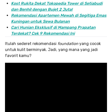
Kost Rukita Dekat Tokopedia Tower di Setiabudi
dan Benhil dengan Bujet 2 Juta!
Rekomendasi Apartemen Mewah di Segitiga Emas
Kuningan untuk Sewa Bulanan
Cari Hunian Eksklusif di Mampang Prapatan
Terdekat? Cek 9 Rekomendasi Ini
Itulah sederet rekomendasi
foundation
yang cocok
untuk kulit berminyak. Jadi, yang mana yang jadi
favorit kamu?