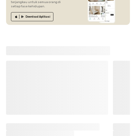
terjangkau untuk semua orang di
setiap fase kehidupan.
Download
Aplikasi