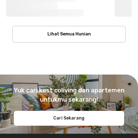
Lihat Semua Hunian
Footer
Yuk cari kost coliving dan apartemen
untukmu sekarang!
Cari Sekarang