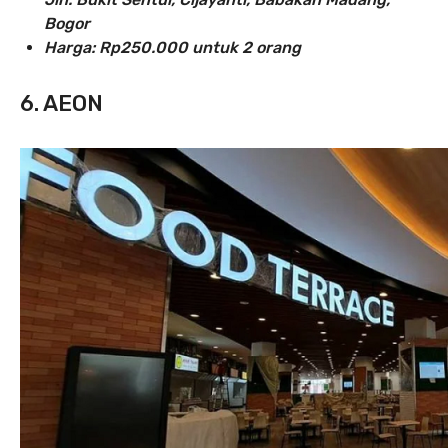
Bogor
Harga: Rp250.000 untuk 2 orang
6. AEON