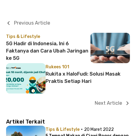
Previous Article
Tips & Lifestyle
5G Hadir di Indonesia, Ini 6
Faktanya dan Cara Ubah Jaringan
ke 5G
Rukees 101
Rukita x HaloFudi: Solusi Masak
Praktis Setiap Hari
Next Article
Artikel Terkait
·
Tips & Lifestyle
20 Maret 2022
5 Tempat Makan di Ciawi Bogor dengan