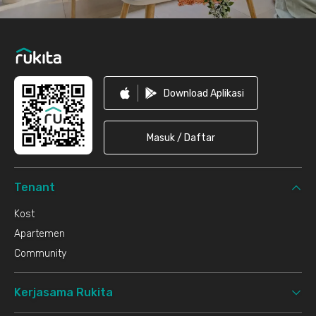
Download Aplikasi
Masuk / Daftar
Tenant
Kost
Apartemen
Community
Kerjasama Rukita