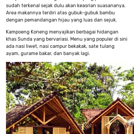
sudah terkenal sejak dulu akan keasrian suasananya.
Area makannya terdiri atas gubuk-gubuk bambu
dengan pemandangan hijau yang luas dan sejuk.
Kampoeng Koneng menyajikan berbagai hidangan
khas Sunda yang bervariasi. Menu yang populer di sini
ada nasi liwet, nasi campur bekakak, sate tulang
ayam, gurame bakar, dan banyak lagi.