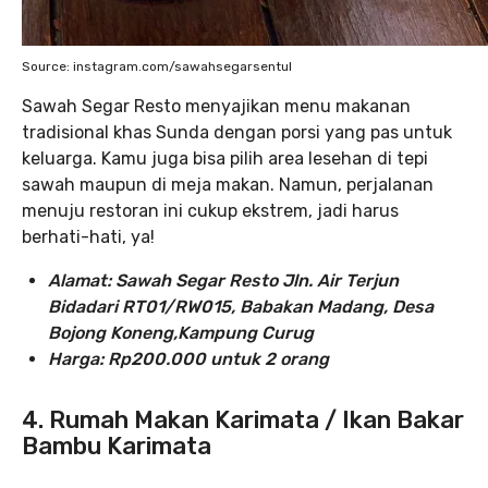
Source: instagram.com/sawahsegarsentul
Sawah Segar Resto menyajikan menu makanan
tradisional khas Sunda dengan porsi yang pas untuk
keluarga. Kamu juga bisa pilih area lesehan di tepi
sawah maupun di meja makan. Namun, perjalanan
menuju restoran ini cukup ekstrem, jadi harus
berhati-hati, ya!
Alamat: Sawah Segar Resto
Jln. Air Terjun
Bidadari RT01/RW015, Babakan Madang, Desa
Bojong Koneng,Kampung Curug
Harga: Rp200.000 untuk 2 orang
4. Rumah Makan Karimata / Ikan Bakar
Bambu Karimata