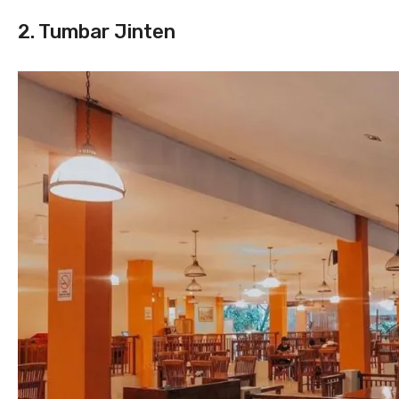
2. Tumbar Jinten