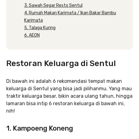
3. Sawah Segar Resto Sentul
4. Rumah Makan Karimata / Ikan Bakar Bambu
Karimata
5. Talaga Kuring
6. AEON
Restoran Keluarga di Sentul
Di bawah ini adalah 6 rekomendasi tempat makan
keluarga di Sentul yang bisa jadi pilihanmu. Yang mau
traktir keluarga besar, bikin acara ulang tahun, hingga
lamaran bisa intip 6 restoran keluarga di bawah ini,
nih!
1. Kampoeng Koneng