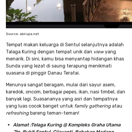
Source: abirupa.net
Tempat makan keluarga di Sentul selanjutnya adalah
Talaga Kuring dengan tempat unik dan
view
yang
menarik. Di sini, kamu bisa menyantap hidangan khas
Sunda yang lezat di saung terapung menikmati
suasana di pinggir Danau Teratai.
Menunya sangat beragam, mulai dari sayur asem,
karedok, oncom, berbagai pepes, ikan, nasi timbel, dan
banyak lagi. Suasananya yang asri dan tempatnya
yang luas cocok banget untuk
family gathering
atau
refreshing
bareng teman-teman!
Alamat :Telaga Kuring @ Kompleks Graha Utama
Jln. Bukit Sentul, Cijayanti, Babakan Madang,