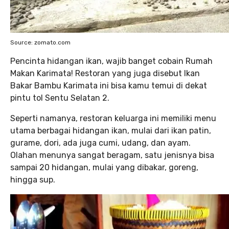
Source: zomato.com
Pencinta hidangan ikan, wajib banget cobain Rumah
Makan Karimata! Restoran yang juga disebut Ikan
Bakar Bambu Karimata ini bisa kamu temui di dekat
pintu tol Sentu Selatan 2.
Seperti namanya, restoran keluarga ini memiliki menu
utama berbagai hidangan ikan, mulai dari ikan patin,
gurame, dori, ada juga cumi, udang, dan ayam.
Olahan menunya sangat beragam, satu jenisnya bisa
sampai 20 hidangan, mulai yang dibakar, goreng,
hingga sup.