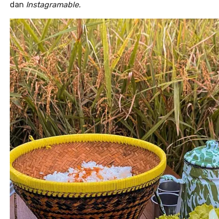
dan
Instagramable.