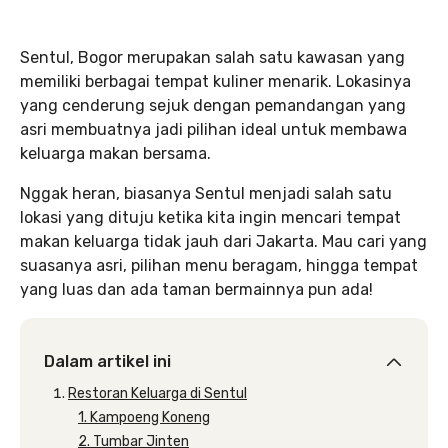
Sentul, Bogor merupakan salah satu kawasan yang
memiliki berbagai tempat kuliner menarik. Lokasinya
yang cenderung sejuk dengan pemandangan yang
asri membuatnya jadi pilihan ideal untuk membawa
keluarga makan bersama.
Nggak heran, biasanya Sentul menjadi salah satu
lokasi yang dituju ketika kita ingin mencari tempat
makan keluarga tidak jauh dari Jakarta. Mau cari yang
suasanya asri, pilihan menu beragam, hingga tempat
yang luas dan ada taman bermainnya pun ada!
Dalam artikel ini
Restoran Keluarga di Sentul
1. Kampoeng Koneng
2. Tumbar Jinten