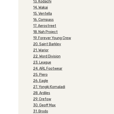
13. Kodachi
14. Wakai
15. Ventella
16. Compass
17. Aerostreet
18. Nah Project
19. Forever Young Crew
20. Saint Barkley
21. Warior
22. Word Division
23. League
24. ARL Footwear
25. Piero
26. Eagle
27. Yongki Komaladi
28. Ardiles
29. Crefow
30. Geoff Max
31. Brodo