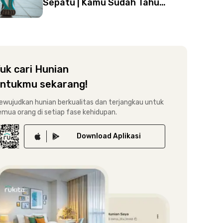
Sepatu | Kamu Sudah Tahu
Belum?
uk cari Hunian
ntukmu sekarang!
ewujudkan hunian berkualitas dan terjangkau untuk
emua orang di setiap fase kehidupan.
Download
Aplikasi