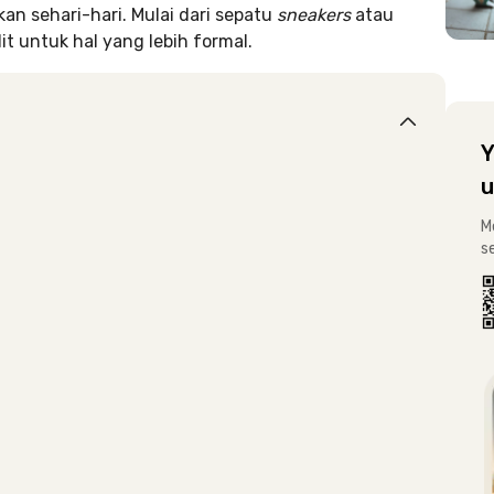
an sehari-hari. Mulai dari sepatu
sneakers
atau
t untuk hal yang lebih formal.
Y
u
M
s