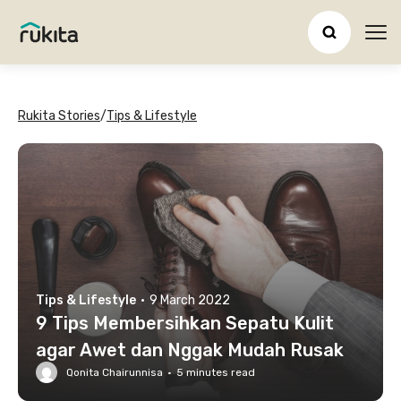
Ope
Rukita Stories
/
Tips & Lifestyle
Tips & Lifestyle
·
9 March 2022
9 Tips Membersihkan Sepatu Kulit
agar Awet dan Nggak Mudah Rusak
Qonita Chairunnisa
·
5
minutes read