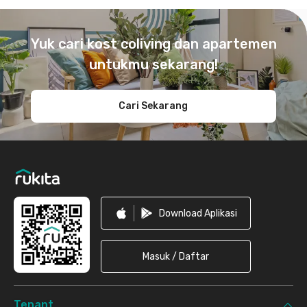
Footer
Yuk cari kost coliving dan apartemen
untukmu sekarang!
Cari Sekarang
Download Aplikasi
Masuk / Daftar
Tenant