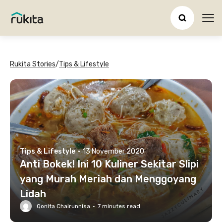
Ope
Rukita Stories
/
Tips & Lifestyle
Tips & Lifestyle
·
13 November 2020
Anti Bokek! Ini 10 Kuliner Sekitar Slipi
yang Murah Meriah dan Menggoyang
Lidah
Qonita Chairunnisa
·
7
minutes read