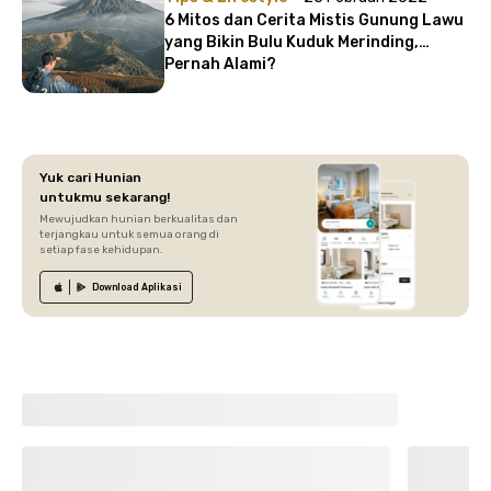
6 Mitos dan Cerita Mistis Gunung Lawu
yang Bikin Bulu Kuduk Merinding,
Pernah Alami?
Yuk cari Hunian
untukmu sekarang!
Mewujudkan hunian berkualitas dan
terjangkau untuk semua orang di
setiap fase kehidupan.
Download
Aplikasi