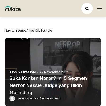
Ope
Rukita Stories
/
Tips & Lifestyle
Tips & Lifestyle
·
27 November 2021
Suka Konten Horor? Ini 5 Segmen
Nerror Nessie Judge yang Bikin
Merinding
Velin Natasha
·
4
minutes read