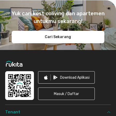
Footer
Yuk cari kost coliving dan apartemen
untukmu sekarang!
Cari Sekarang
Download Aplikasi
Masuk / Daftar
Tenant