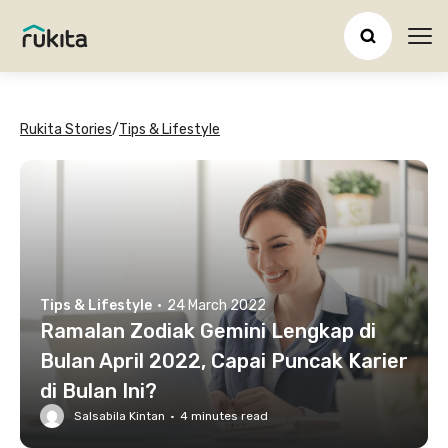
Ope
Rukita Stories
/
Tips & Lifestyle
Tips & Lifestyle
·
24 March 2022
Ramalan Zodiak Gemini Lengkap di
Bulan April 2022, Capai Puncak Karier
di Bulan Ini?
Salsabila Kintan
·
4
minutes read