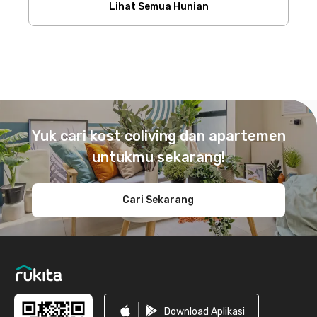
Lihat Semua Hunian
Footer
Yuk cari kost coliving dan apartemen
untukmu sekarang!
Cari Sekarang
Download Aplikasi