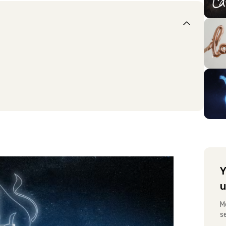
Y
u
M
s