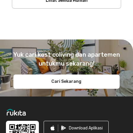
Lihat Semua Hunian
Footer
Yuk cari kost coliving dan apartemen
untukmu sekarang!
Cari Sekarang
Download Aplikasi