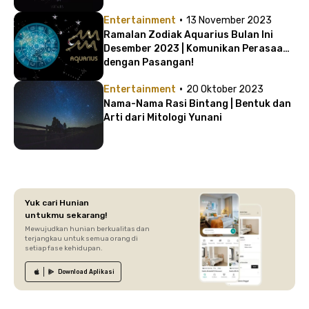
·
Entertainment
13 November 2023
Ramalan Zodiak Aquarius Bulan Ini
Desember 2023 | Komunikan Perasaan
dengan Pasangan!
·
Entertainment
20 Oktober 2023
Nama-Nama Rasi Bintang | Bentuk dan
Arti dari Mitologi Yunani
Yuk cari Hunian
untukmu sekarang!
Mewujudkan hunian berkualitas dan
terjangkau untuk semua orang di
setiap fase kehidupan.
Download
Aplikasi