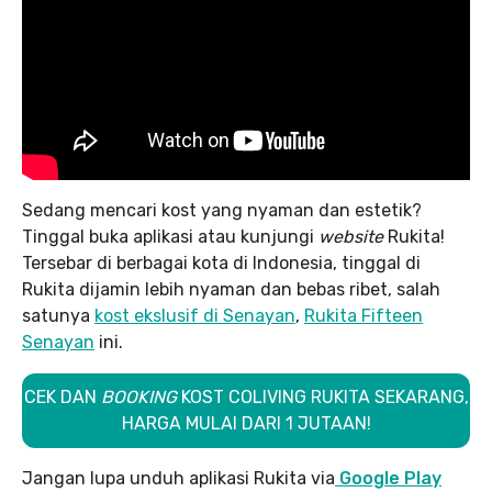
Sedang mencari kost yang nyaman dan estetik?
Tinggal buka aplikasi atau kunjungi
website
Rukita!
Tersebar di berbagai kota di Indonesia, tinggal di
Rukita dijamin lebih nyaman dan bebas ribet, salah
satunya
kost ekslusif di Senayan
,
Rukita Fifteen
Senayan
ini.
CEK DAN
BOOKING
KOST COLIVING RUKITA SEKARANG,
HARGA MULAI DARI 1 JUTAAN!
Jangan lupa unduh aplikasi Rukita via
Google Play