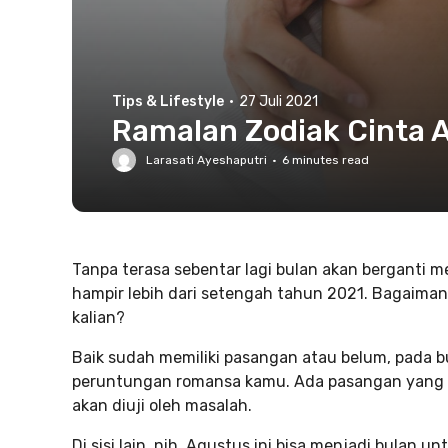
Tips & Lifestyle
·
27 Juli 2021
Ramalan Zodiak Cinta A
Larasati Ayeshaputri
·
6
minutes read
Tanpa terasa sebentar lagi bulan akan berganti m
hampir lebih dari setengah tahun 2021. Bagaim
kalian?
Baik sudah memiliki pasangan atau belum, pada b
peruntungan romansa kamu. Ada pasangan yang ma
akan diuji oleh masalah.
Di sisi lain, nih, Agustus ini bisa menjadi bulan 