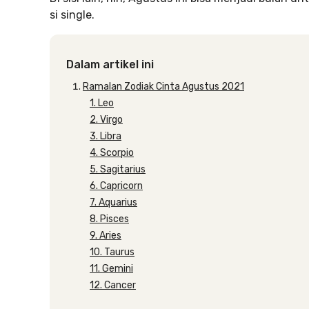
si single.
Dalam artikel ini
Ramalan Zodiak Cinta Agustus 2021
1. Leo
2. Virgo
3. Libra
4. Scorpio
5. Sagitarius
6. Capricorn
7. Aquarius
8. Pisces
9. Aries
10. Taurus
11. Gemini
12. Cancer