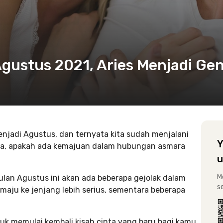
gustus 2021, Aries Menjadi Gen
enjadi Agustus, dan ternyata kita sudah menjalani
Y
ana, apakah ada kemajuan dalam hubungan asmara
u
M
ulan Agustus ini akan ada beberapa gejolak dalam
s
ju ke jenjang lebih serius, sementara beberapa
untuk memulai kembali kisah cinta yang baru bagi kamu