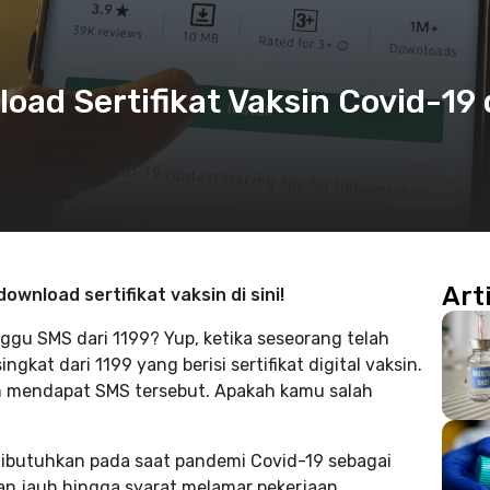
oad Sertifikat Vaksin Covid-19 
Art
wnload sertifikat vaksin di sini!
gu SMS dari 1199? Yup, ketika seseorang telah
kat dari 1199 yang berisi sertifikat digital vaksin.
 mendapat SMS tersebut. Apakah kamu salah
t dibutuhkan pada saat pandemi Covid-19 sebagai
an jauh hingga syarat melamar pekerjaan.