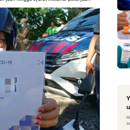
Y
u
M
s