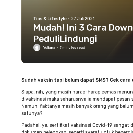
Tips & Lifestyle
·
27 Juli 2021
Mudah! Ini 3 Cara Downl
PeduliLindungi
Yuliana
·
7
minutes read
Sudah vaksin tapi belum dapat SMS? Cek cara do
Siapa, nih, yang masih harap-harap cemas menung
divaksinasi maka seharusnya ia mendapat pesan sing
Namun, faktanya masih banyak orang yang belum
satunya?
Padahal, ya, sertifikat vaksinasi Covid-19 sanga
dokumen pelengkap, seperti syarat untuk bepergi