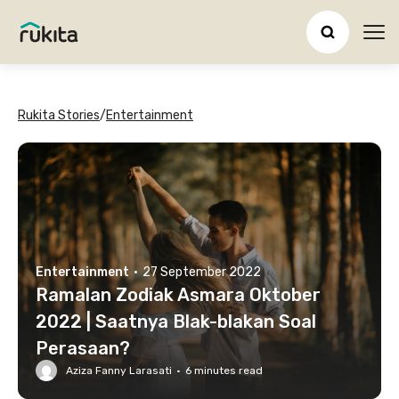
Ope
Rukita Stories
/
Entertainment
Entertainment
·
27 September 2022
Ramalan Zodiak Asmara Oktober
2022 | Saatnya Blak-blakan Soal
Perasaan?
Aziza Fanny Larasati
·
6
minutes read