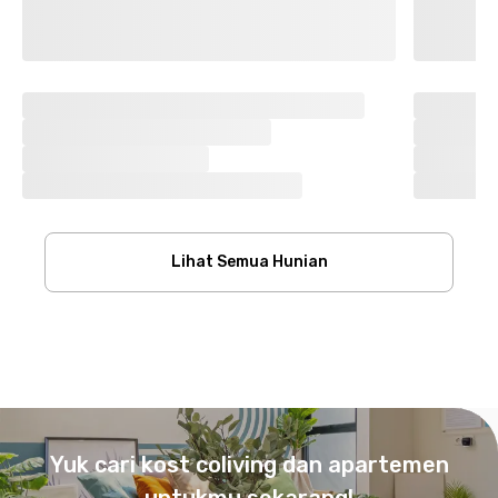
Lihat Semua Hunian
Footer
Yuk cari kost coliving dan apartemen
untukmu sekarang!