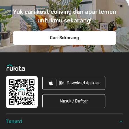
Footer
Yuk cari kost coliving dan apartemen
untukmu sekarang!
Cari Sekarang
Download Aplikasi
Masuk / Daftar
Tenant