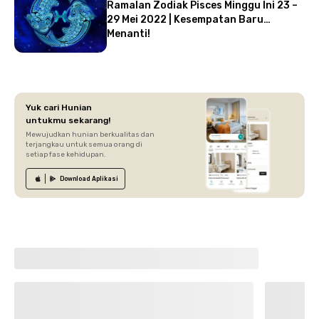
Ramalan Zodiak Pisces Minggu Ini 23 –
29 Mei 2022 | Kesempatan Baru
Menanti!
Yuk cari Hunian
untukmu sekarang!
Mewujudkan hunian berkualitas dan
terjangkau untuk semua orang di
setiap fase kehidupan.
Download
Aplikasi