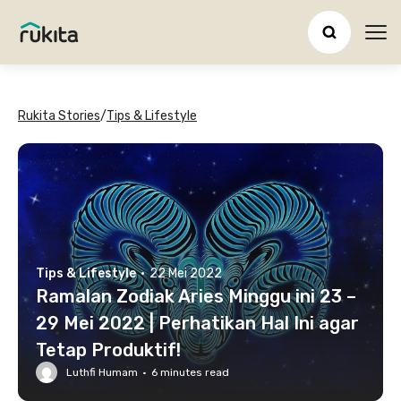
Ope
Rukita Stories
/
Tips & Lifestyle
Tips & Lifestyle
·
22 Mei 2022
Ramalan Zodiak Aries Minggu ini 23 –
29 Mei 2022 | Perhatikan Hal Ini agar
Tetap Produktif!
Luthfi Humam
·
6
minutes read