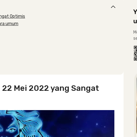
Y
angat Optimis
u
cara umum
M
s
– 22 Mei 2022 yang Sangat