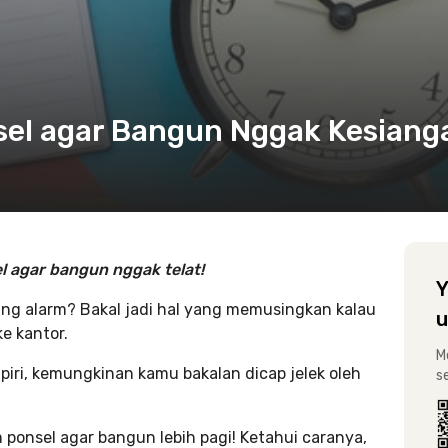
nsel agar Bangun Nggak Kesiang
el agar bangun
nggak telat!
Y
g alarm? Bakal jadi hal yang memusingkan kalau
u
e kantor.
M
iri, kemungkinan kamu bakalan dicap jelek oleh
s
 ponsel agar bangun lebih pagi! Ketahui caranya,