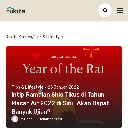
Ope
Rukita Stories
/
Tips & Lifestyle
Tips & Lifestyle
·
26 Januari 2022
Intip Ramalan Shio Tikus di Tahun
Macan Air 2022 di Sini | Akan Dapat
Banyak Ujian?
Yuliana
·
9
minutes read