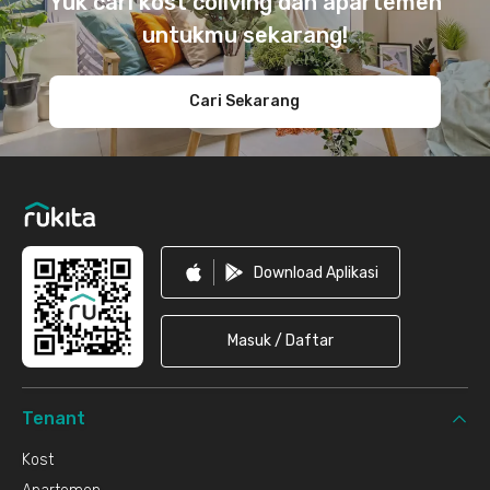
Yuk cari kost coliving dan apartemen
untukmu sekarang!
Cari Sekarang
Download Aplikasi
Masuk / Daftar
Tenant
Kost