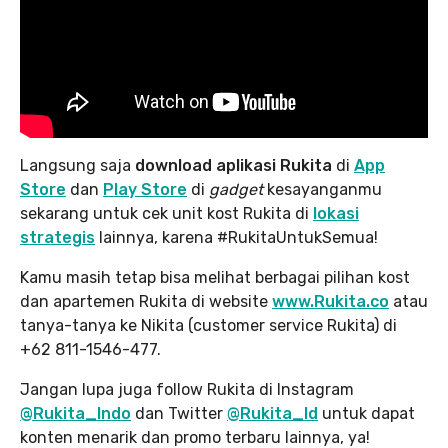
Langsung saja
download aplikasi Rukita
di
App
Store
dan
Play Store
di
gadget
kesayanganmu
sekarang untuk cek unit kost Rukita di
lokasi
strategis
lainnya, karena #RukitaUntukSemua!
Kamu masih tetap bisa melihat berbagai pilihan kost
dan apartemen Rukita di website
www.Rukita.co
atau
tanya-tanya ke Nikita (customer service Rukita) di
+62 811-1546-477.
Jangan lupa juga follow Rukita di Instagram
@Rukita_Indo
dan Twitter
@Rukita_Id
untuk dapat
konten menarik dan promo terbaru lainnya, ya!