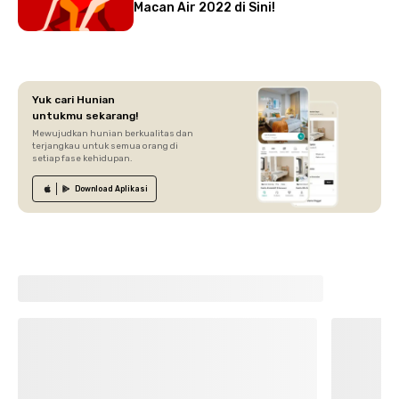
Macan Air 2022 di Sini!
Yuk cari Hunian
untukmu sekarang!
Mewujudkan hunian berkualitas dan
terjangkau untuk semua orang di
setiap fase kehidupan.
Download
Aplikasi