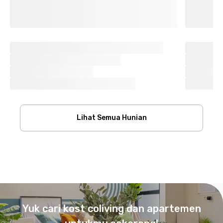
Lihat Semua Hunian
Footer
Yuk cari kost coliving dan apartemen