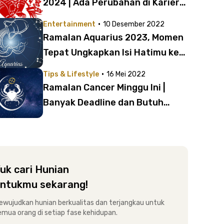
2024 | Ada Perubahan di Karier
dan Asmara
·
Entertainment
10 Desember 2022
Ramalan Aquarius 2023, Momen
Tepat Ungkapkan Isi Hatimu ke
Dia!
·
Tips & Lifestyle
16 Mei 2022
Ramalan Cancer Minggu Ini |
Banyak Deadline dan Butuh
Quality Time!
uk cari Hunian
ntukmu sekarang!
ewujudkan hunian berkualitas dan terjangkau untuk
emua orang di setiap fase kehidupan.