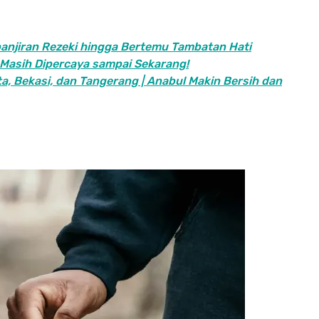
banjiran Rezeki hingga Bertemu Tambatan Hati
 Masih Dipercaya sampai Sekarang!
a, Bekasi, dan Tangerang | Anabul Makin Bersih dan