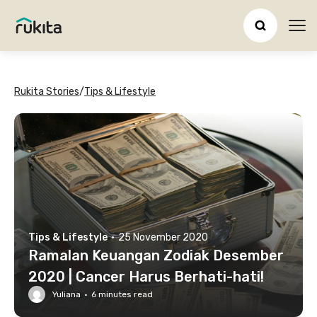
Ope
Rukita Stories
/
Tips & Lifestyle
Tips & Lifestyle
·
25 November 2020
Ramalan Keuangan Zodiak Desember
2020 | Cancer Harus Berhati-hati!
Yuliana
·
6
minutes read