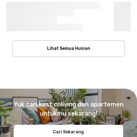
Lihat Semua Hunian
Footer
Yuk cari kost coliving dan apartemen
untukmu sekarang!
Cari Sekarang