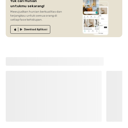
Yuk cari Hunian
untukmu sekarang!
Mewujudkan hunian berkualitas dan
terjangkau untuk semua orang di
setiap fase kehidupan.
Download
Aplikasi