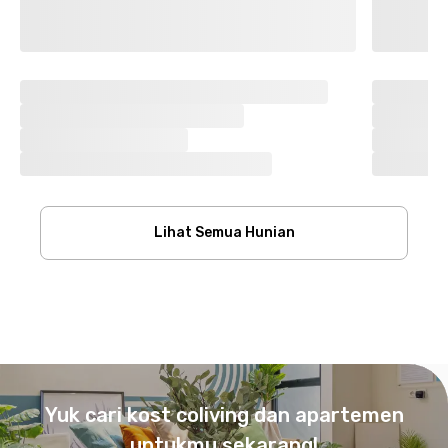
Lihat Semua Hunian
Footer
Yuk cari kost coliving dan apartemen
untukmu sekarang!