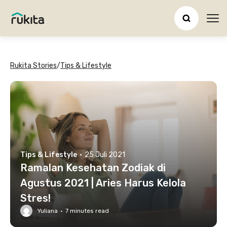
Ope
Rukita Stories
/
Tips & Lifestyle
Tips & Lifestyle
·
25 Juli 2021
Ramalan Kesehatan Zodiak di
Agustus 2021 | Aries Harus Kelola
Stres!
Yuliana
·
7
minutes read