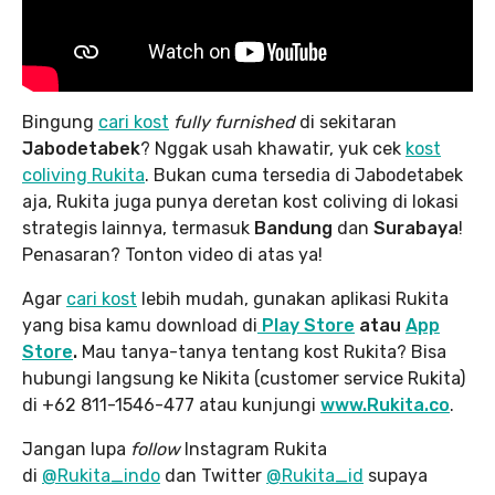
Bingung
cari kost
fully furnished
di sekitaran
Jabodetabek
? Nggak usah khawatir, yuk cek
kost
coliving Rukita
. Bukan cuma tersedia di Jabodetabek
aja, Rukita juga punya deretan kost coliving di lokasi
strategis lainnya, termasuk
Bandung
dan
Surabaya
!
Penasaran? Tonton video di atas ya!
Agar
cari kost
lebih mudah, gunakan aplikasi Rukita
yang bisa kamu download di
Play Store
atau
App
Store
.
Mau tanya-tanya tentang kost Rukita? Bisa
hubungi langsung ke Nikita (customer service Rukita)
di +62 811-1546-477 atau kunjungi
www.Rukita.co
.
Jangan lupa
follow
Instagram Rukita
di
@Rukita_indo
dan Twitter
@Rukita_id
supaya