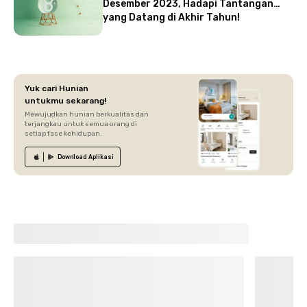
Desember 2023, Hadapi Tantangan
yang Datang di Akhir Tahun!
Yuk cari Hunian
untukmu sekarang!
Mewujudkan hunian berkualitas dan
terjangkau untuk semua orang di
setiap fase kehidupan.
Download
Aplikasi