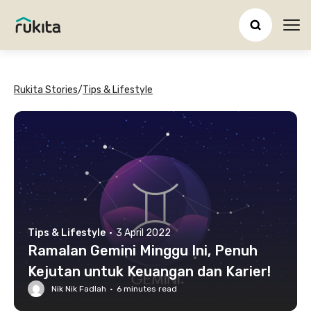
Ope
Rukita Stories
/
Tips & Lifestyle
Tips & Lifestyle
·
3 April 2022
Ramalan Gemini Minggu Ini, Penuh
Kejutan untuk Keuangan dan Karier!
Nik Nik Fadlah
·
6
minutes read