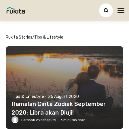
Ope
Rukita Stories
/
Tips & Lifestyle
Tips & Lifestyle
·
25 August 2020
Ramalan Cinta Zodiak September
2020: Libra akan Diuji!
Larasati Ayeshaputri
·
6
minutes read