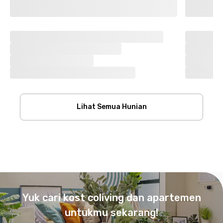
Lihat Semua Hunian
Footer
Yuk cari kost coliving dan apartemen
untukmu sekarang!