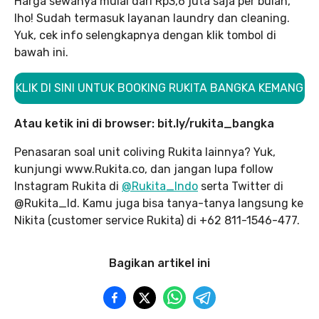
Harga sewanya mulai dari Rp3,6 juta saja per bulan,
lho! Sudah termasuk layanan laundry dan cleaning.
Yuk, cek info selengkapnya dengan klik tombol di
bawah ini.
KLIK DI SINI UNTUK BOOKING RUKITA BANGKA KEMANG
Atau ketik ini di browser: bit.ly/rukita_bangka
Penasaran soal unit coliving Rukita lainnya? Yuk,
kunjungi www.Rukita.co, dan jangan lupa follow
Instagram Rukita di
@Rukita_Indo
serta Twitter di
@Rukita_Id. Kamu juga bisa tanya-tanya langsung ke
Nikita (customer service Rukita) di +62 811-1546-477.
Bagikan artikel ini