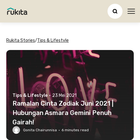
Ope
Rukita Stories
/
Tips & Lifestyle
Tips & Lifestyle
·
23 Mei 2021
Ramalan Cinta Zodiak Juni 2021 |
Hubungan Asmara Gemini Penuh
Gairah!
Qonita Chairunnisa
·
6
minutes read