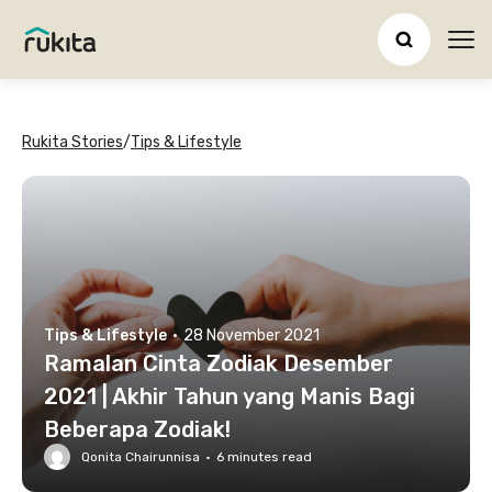
Ope
Rukita Stories
/
Tips & Lifestyle
Tips & Lifestyle
·
28 November 2021
Ramalan Cinta Zodiak Desember
2021 | Akhir Tahun yang Manis Bagi
Beberapa Zodiak!
Qonita Chairunnisa
·
6
minutes read